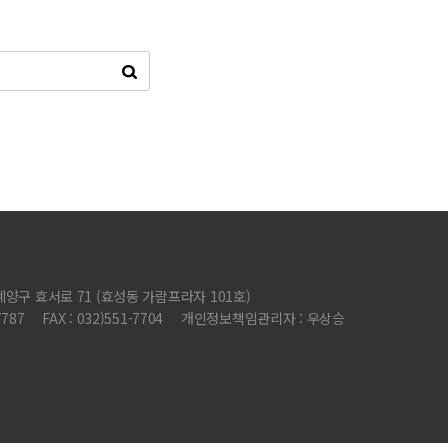
계양구 효서로 71 (효성동 가람프라자 101호)
7787
FAX : 032)551-7704
개인정보책임관리자 : 우상승