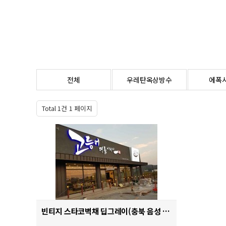
전체
우레탄옥상방수
에폭
Total 1건
1 페이지
빈티지 스타코벽채 딥그레이(충북 음성 간판시공)